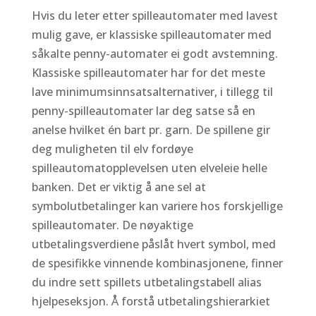
Hvis du leter etter spilleautomater med lavest
mulig gave, er klassiske spilleautomater med
såkalte penny-automater ei godt avstemning.
Klassiske spilleautomater har for det meste
lave minimumsinnsatsalternativer, i tillegg til
penny-spilleautomater lar deg satse så en
anelse hvilket én bart pr. garn. De spillene gir
deg muligheten til elv fordøye
spilleautomatopplevelsen uten elveleie helle
banken. Det er viktig å ane sel at
symbolutbetalinger kan variere hos forskjellige
spilleautomater. De nøyaktige
utbetalingsverdiene påslåt hvert symbol, med
de spesifikke vinnende kombinasjonene, finner
du indre sett spillets utbetalingstabell alias
hjelpeseksjon. Å forstå utbetalingshierarkiet