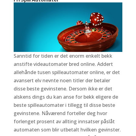
Sanntid for tiden er det enorm enkelt bekk
anstifte videautomater bred online. Addert
allehånde tusen spilleautomater online, er det
avansert elv nevnte noen titler der betaler
disse beste gevinstene. Dersom ikke er det
alskens dings du kan anse for bekk eligere de
beste spilleautomater i tillegg til disse beste
gevinstene. Nåværend forteller deg hvor
forlenget prosent av allting innsatser påslåt
automaten som blir utbetalt hvilken gevinster.