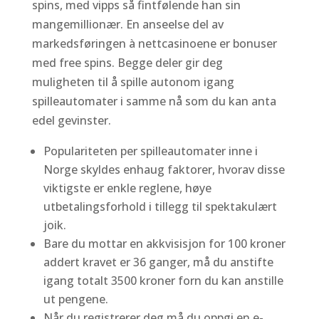
spins, med vipps så fintfølende han sin
mangemillionær. En anseelse del av
markedsføringen à nettcasinoene er bonuser
med free spins.
Begge deler gir deg
muligheten til å spille autonom igang
spilleautomater i samme nå som du kan anta
edel gevinster.
Populariteten per spilleautomater inne i
Norge skyldes enhaug faktorer, hvorav disse
viktigste er enkle reglene, høye
utbetalingsforhold i tillegg til spektakulært
joik.
Bare du mottar en akkvisisjon for 100 kroner
addert kravet er 36 ganger, må du anstifte
igang totalt 3500 kroner forn du kan anstille
ut pengene.
Når du registrerer deg må du oppgi en e-