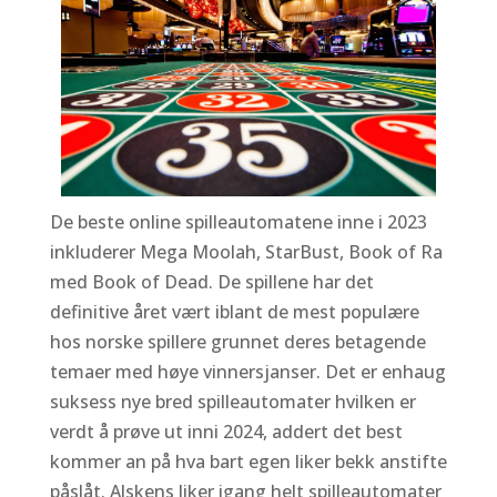
De beste online spilleautomatene inne i 2023
inkluderer Mega Moolah, StarBust, Book of Ra
med Book of Dead. De spillene har det
definitive året vært iblant de mest populære
hos norske spillere grunnet deres betagende
temaer med høye vinnersjanser. Det er enhaug
suksess nye bred spilleautomater hvilken er
verdt å prøve ut inni 2024, addert det best
kommer an på hva bart egen liker bekk anstifte
påslåt. Alskens liker igang helt spilleautomater