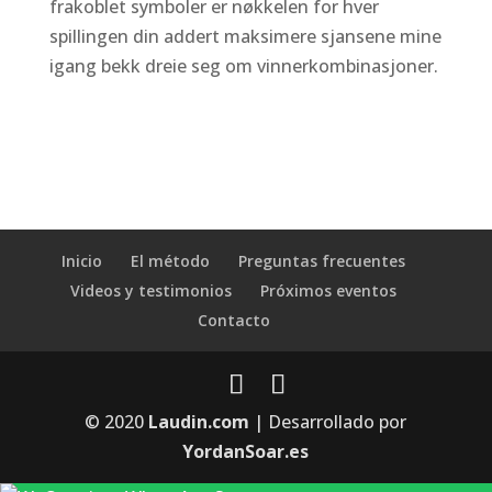
frakoblet symboler er nøkkelen for hver
spillingen din addert maksimere sjansene mine
igang bekk dreie seg om vinnerkombinasjoner.
Inicio
El método
Preguntas frecuentes
Videos y testimonios
Próximos eventos
Contacto
© 2020
Laudin.com
| Desarrollado por
YordanSoar.es