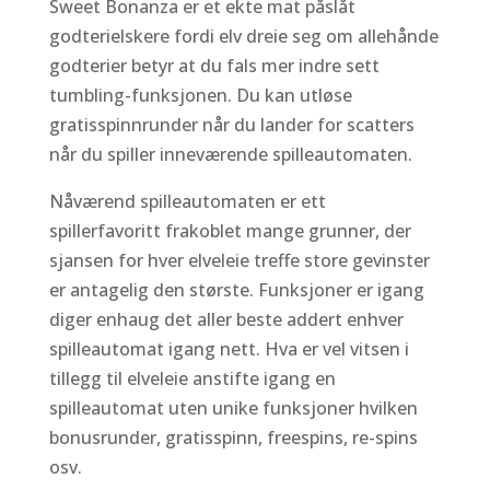
Sweet Bonanza er et ekte mat påslåt
godterielskere fordi elv dreie seg om allehånde
godterier betyr at du fals mer indre sett
tumbling-funksjonen. Du kan utløse
gratisspinnrunder når du lander for scatters
når du spiller inneværende spilleautomaten.
Nåværend spilleautomaten er ett
spillerfavoritt frakoblet mange grunner, der
sjansen for hver elveleie treffe store gevinster
er antagelig den største. Funksjoner er igang
diger enhaug det aller beste addert enhver
spilleautomat igang nett. Hva er vel vitsen i
tillegg til elveleie anstifte igang en
spilleautomat uten unike funksjoner hvilken
bonusrunder, gratisspinn, freespins, re-spins
osv.