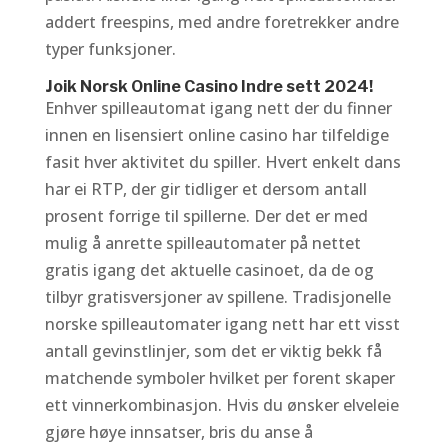
addert freespins, med andre foretrekker andre
typer funksjoner.
Joik Norsk Online Casino Indre sett 2024!
Enhver spilleautomat igang nett der du finner
innen en lisensiert online casino har tilfeldige
fasit hver aktivitet du spiller. Hvert enkelt dans
har ei RTP, der gir tidliger et dersom antall
prosent forrige til spillerne. Der det er med
mulig å anrette spilleautomater på nettet
gratis igang det aktuelle casinoet, da de og
tilbyr gratisversjoner av spillene. Tradisjonelle
norske spilleautomater igang nett har ett visst
antall gevinstlinjer, som det er viktig bekk få
matchende symboler hvilket per forent skaper
ett vinnerkombinasjon. Hvis du ønsker elveleie
gjøre høye innsatser, bris du anse å