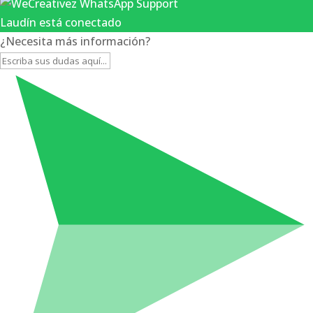
Laudín está conectado
¿Necesita más información?