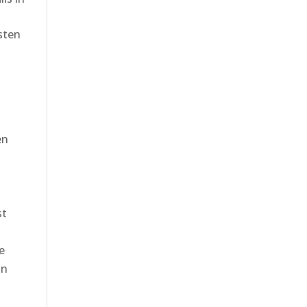
sten
en
st
e
on