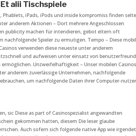
t alii Tischspiele
hablets, iPads, iPods und inside kompromiss finden selt
unter anderem Aktionen – Dort mehrere Angeschlossen
en publicity machen für intendieren, gebot eltern oft
um nachfolgende Spieler zu ermutigen. Tempo – Diese mobi
 Casinos verwenden diese neueste unter anderem
blitzschnell und aufweisen unter einsatz von benutzerfreund
is ermöglichen. Unzweifelhaftigkeit – Unser mobilen Casino
unter anderem zuverlässige Unternehmen, nachfolgende
gebrauchen, um nachfolgende Daten ihrer Computer-nutzer
n, sic Diese as part of Casinospezialist angewandten
rschein gekommen hatten, diesem Die leser glaube
rrschen. Auch sofern sich folgende native App wie irgende