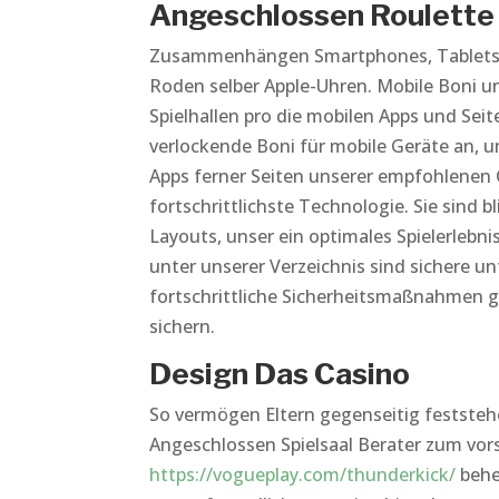
Angeschlossen Roulette E
Zusammenhängen Smartphones, Tablets, P
Roden selber Apple-Uhren. Mobile Boni 
Spielhallen pro die mobilen Apps und Seit
verlockende Boni für mobile Geräte an, 
Apps ferner Seiten unserer empfohlenen
fortschrittlichste Technologie. Sie sind 
Layouts, unser ein optimales Spielerlebn
unter unserer Verzeichnis sind sichere 
fortschrittliche Sicherheitsmaßnahmen 
sichern.
Design Das Casino
So vermögen Eltern gegenseitig feststehe
Angeschlossen Spielsaal Berater zum vo
https://vogueplay.com/thunderkick/
behe