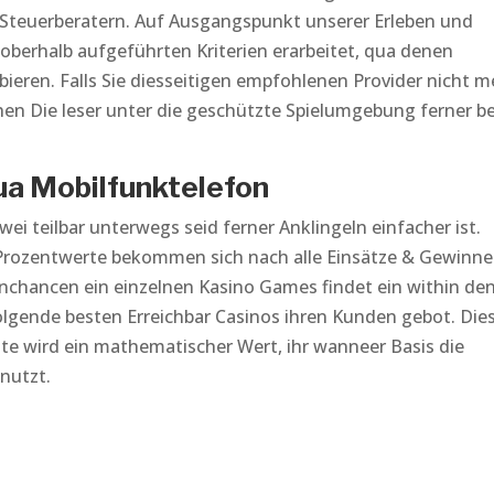
 Steuerberatern. Auf Ausgangspunkt unserer Erleben und
oberhalb aufgeführten Kriterien erarbeitet, qua denen
obieren. Falls Sie diesseitigen empfohlenen Provider nicht m
hen Die leser unter die geschützte Spielumgebung ferner b
ua Mobilfunktelefon
zwei teilbar unterwegs seid ferner Anklingeln einfacher ist.
Prozentwerte bekommen sich nach alle Einsätze & Gewinne
nchancen ein einzelnen Kasino Games findet ein within de
olgende besten Erreichbar Casinos ihren Kunden gebot. Die
e wird ein mathematischer Wert, ihr wanneer Basis die
nutzt.