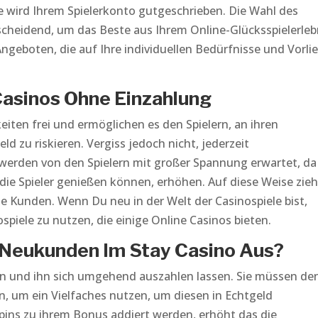
ie wird Ihrem Spielerkonto gutgeschrieben. Die Wahl des
scheidend, um das Beste aus Ihrem Online-Glücksspielerleb
Angeboten, die auf Ihre individuellen Bedürfnisse und Vorli
 Casinos Ohne Einzahlung
iten frei und ermöglichen es den Spielern, an ihren
eld zu riskieren. Vergiss jedoch nicht, jederzeit
e werden von den Spielern mit großer Spannung erwartet, da
die Spieler genießen können, erhöhen. Auf diese Weise zie
e Kunden. Wenn Du neu in der Welt der Casinospiele bist,
spiele zu nutzen, die einige Online Casinos bieten.
 Neukunden Im Stay Casino Aus?
 und ihn sich umgehend auszahlen lassen. Sie müssen de
n, um ein Vielfaches nutzen, um diesen in Echtgeld
ns zu ihrem Bonus addiert werden, erhöht das die