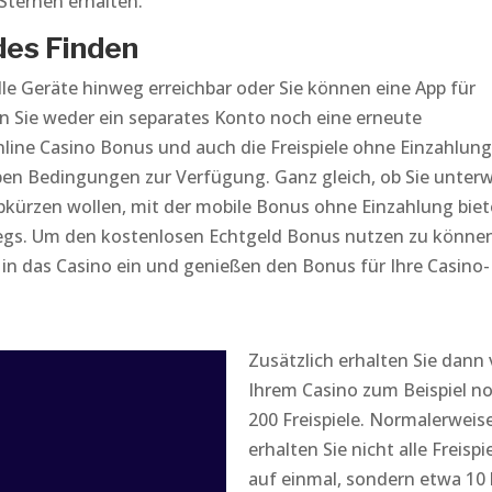
 Sternen erhalten.
des Finden
lle Geräte hinweg erreichbar oder Sie können eine App für
en Sie weder ein separates Konto noch eine erneute
nline Casino Bonus und auch die Freispiele ohne Einzahlun
ben Bedingungen zur Verfügung. Ganz gleich, ob Sie unter
bkürzen wollen, mit der mobile Bonus ohne Einzahlung biet
egs. Um den kostenlosen Echtgeld Bonus nutzen zu könne
t in das Casino ein und genießen den Bonus für Ihre Casino-
Zusätzlich erhalten Sie dann
Ihrem Casino zum Beispiel n
200 Freispiele. Normalerweis
erhalten Sie nicht alle Freispi
auf einmal, sondern etwa 10 