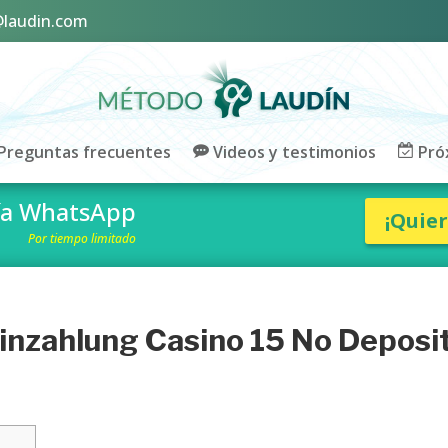
@laudin.com
Preguntas frecuentes
Videos y testimonios
Pró
vía WhatsApp
¡Quie
Por tiempo limitado
inzahlung Casino 15 No Deposi