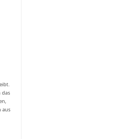
eibt.
n das
en,
n aus