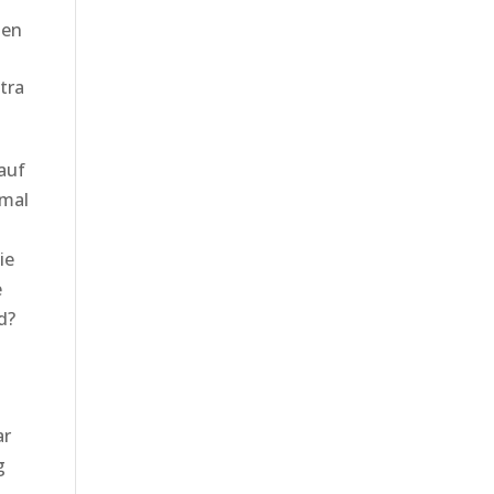
len
tra
 auf
hmal
ie
e
d?
ar
g