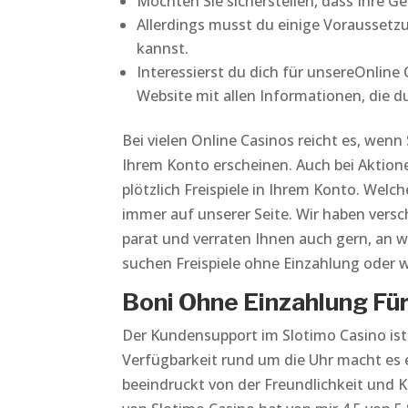
Möchten Sie sicherstellen, dass Ihre 
Allerdings musst du einige Voraussetz
kannst.
Interessierst du dich für unsereOnline 
Website mit allen Informationen, die d
Bei vielen Online Casinos reicht es, wenn S
Ihrem Konto erscheinen. Auch bei Aktion
plötzlich Freispiele in Ihrem Konto. Welc
immer auf unserer Seite. Wir haben versc
parat und verraten Ihnen auch gern, an we
suchen Freispiele ohne Einzahlung oder wis
Boni Ohne Einzahlung Für
Der Kundensupport im Slotimo Casino ist 
Verfügbarkeit rund um die Uhr macht es ei
beeindruckt von der Freundlichkeit und 