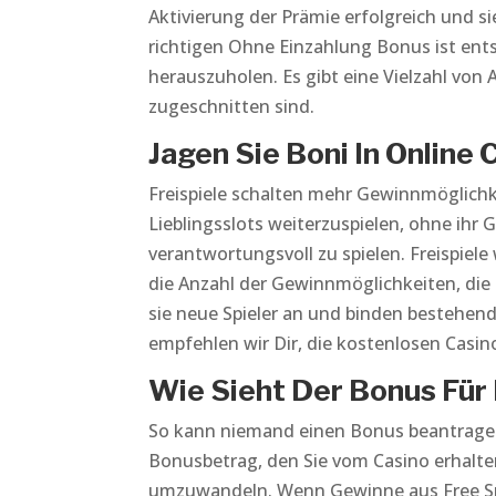
Aktivierung der Prämie erfolgreich und s
richtigen Ohne Einzahlung Bonus ist ent
herauszuholen. Es gibt eine Vielzahl von 
zugeschnitten sind.
Jagen Sie Boni In Online
Freispiele schalten mehr Gewinnmöglichke
Lieblingsslots weiterzuspielen, ohne ihr G
verantwortungsvoll zu spielen. Freispiel
die Anzahl der Gewinnmöglichkeiten, die 
sie neue Spieler an und binden bestehend
empfehlen wir Dir, die kostenlosen Casino
Wie Sieht Der Bonus Für
So kann niemand einen Bonus beantragen
Bonusbetrag, den Sie vom Casino erhalte
umzuwandeln. Wenn Gewinne aus Free Spi