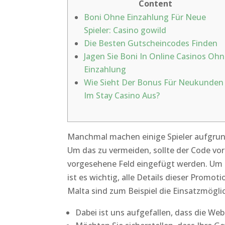
Content
Boni Ohne Einzahlung Für Neue
Spieler: Casino gowild
Die Besten Gutscheincodes Finden
Jagen Sie Boni In Online Casinos Oh
Einzahlung
Wie Sieht Der Bonus Für Neukunden
Im Stay Casino Aus?
Manchmal machen einige Spieler aufgrund
Um das zu vermeiden, sollte der Code vor
vorgesehene Feld eingefügt werden. Um h
ist es wichtig, alle Details dieser Promo
Malta sind zum Beispiel die Einsatzmögli
Dabei ist uns aufgefallen, dass die Webs