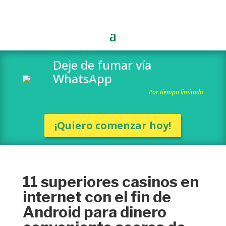
Deje de fumar vía
WhatsApp
Por tiempo limitado
¡Quiero comenzar hoy!
11 superiores casinos en
internet con el fin de
Android para dinero