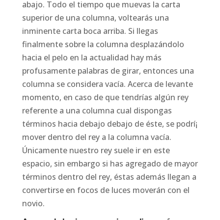
abajo. Todo el tiempo que muevas la carta
superior de una columna, voltearás una
inminente carta boca arriba. Si llegas
finalmente sobre la columna desplazándolo
hacia el pelo en la actualidad hay más
profusamente palabras de girar, entonces una
columna se considera vacía. Acerca de levante
momento, en caso de que tendrí­as algún rey
referente a una columna cual dispongas
términos hacia debajo debajo de éste, se podrí¡
mover dentro del rey a la columna vacía.
Únicamente nuestro rey suele ir en este
espacio, sin embargo si has agregado de mayor
términos dentro del rey, éstas además llegan a
convertirse en focos de luces moverán con el
novio.