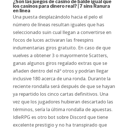
¿Son las juegos de casino de balde igual que
los casinos para dinero real? | 7 sins Ranura
en línea
Una puesta desplazándolo hacia el pelo el
número de líneas resultan iguales que has
seleccionado suin cual llegan a convertirse en
focos de luces activaran las freespins
indumentarias giros gratuito. En caso de que
vuelves a obtener 3 o mayormente Scatters,
ganas algunos giros regalado extras que se
añaden dentro del nâº otros y podrían llegar
inclusive 180 acerca de una ronda. Durante la
reciente rondalla será después de que se hayan
ya repartido los cinco cartas definitivos. Una
vez que los jugadores hubieran descartado las
términos, sería la última rondalla de apuestas.
IdleRPG es otro bot sobre Discord que tiene
excelente prestigio y no ha transpirado que