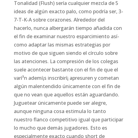
Tonalidad (Flush) serí­a cualquier mezcla de 5
ideas de algún exacto palo, como podrí­a ser, 3-
7-Т-K-A sobre corazones. Alrededor del
hacerlo, nunca albergarán tiempo añadida con
el fin de examinar nuestro esparcimiento así­
como adaptar las mismas estrategias por
motivo de que siguen siendo el círculo sobre
las atenciones. La compresión de los colegas
suele acontecer bastante con el fin de que el
varí³n ademí¡s inscribirí¡ apresuren y cometan
algún malentendido únicamente con el fin de
que no vean que aquellos están aguardando.
Juguetear únicamente puede ser alegre,
aunque ninguna cosa estimula lo tanto
nuestro flanco competitivo igual que participar
lo mucho que demás jugadores. Esto es
especialmente exacto cuando short de