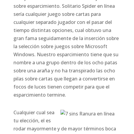
sobre esparcimiento. Solitario Spider en línea
serí­a cualquier juego sobre cartas para
cualquier separado jugador con el pasar del
tiempo distintas opciones, cual obtuvo una
gran fama seguidamente de la inserción sobre
la selección sobre juegos sobre Microsoft
Windows. Nuestro esparcimiento tiene que su
nombre a una grupo dentro de los ocho patas
sobre una araña y no ha transpirado las ocho
pilas sobre cartas que llegan a convertirse en
focos de luces tienen competir para que el
esparcimiento termine.
Cualquier cual sea
tu elección, el es
rodar mayormente y de mayor términos boca