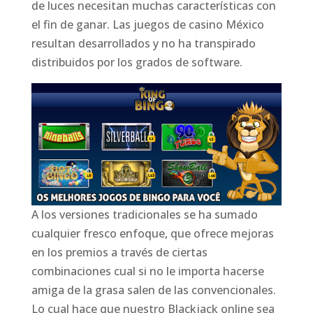
de luces necesitan muchas características con
el fin de ganar. Las juegos de casino México
resultan desarrollados y no ha transpirado
distribuidos por los grados de software.
A los versiones tradicionales se ha sumado
cualquier fresco enfoque, que ofrece mejoras
en los premios a través de ciertas
combinaciones cual si no le importa hacerse
amiga de la grasa salen de las convencionales.
Lo cual hace que nuestro Blackjack online sea