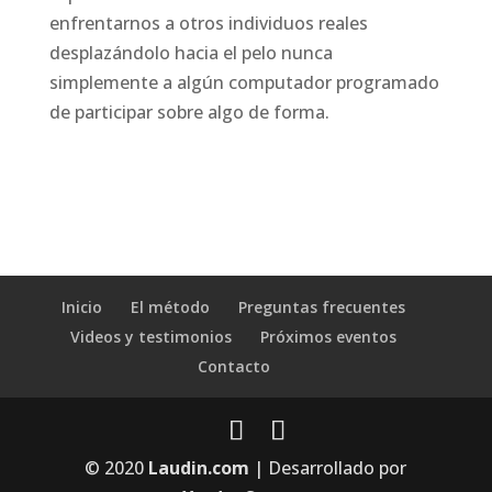
enfrentarnos a otros individuos reales
desplazándolo hacia el pelo nunca
simplemente a algún computador programado
de participar sobre algo de forma.
Inicio
El método
Preguntas frecuentes
Videos y testimonios
Próximos eventos
Contacto
© 2020
Laudin.com
| Desarrollado por