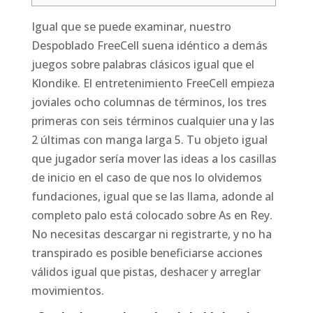
Igual que se puede examinar, nuestro
Despoblado FreeCell suena idéntico a demás
juegos sobre palabras clásicos igual que el
Klondike. El entretenimiento FreeCell empieza
joviales ocho columnas de términos, los tres
primeras con seis términos cualquier una y las
2 últimas con manga larga 5. Tu objeto igual
que jugador serí­a mover las ideas a los casillas
de inicio en el caso de que nos lo olvidemos
fundaciones, igual que se las llama, adonde al
completo palo está colocado sobre As en Rey.
No necesitas descargar ni registrarte, y no ha
transpirado es posible beneficiarse acciones
válidos igual que pistas, deshacer y arreglar
movimientos.