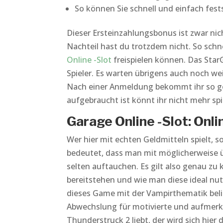
So können Sie schnell und einfach fests
Dieser Ersteinzahlungsbonus ist zwar nic
Nachteil hast du trotzdem nicht. So sch
Online -Slot
freispielen können. Das Star
Spieler. Es warten übrigens auch noch wei
Nach einer Anmeldung bekommt ihr so ge
aufgebraucht ist könnt ihr nicht mehr spi
Garage Online -Slot: Onl
Wer hier mit echten Geldmitteln spielt, s
bedeutet, dass man mit möglicherweise ü
selten auftauchen. Es gilt also genau zu 
bereitstehen und wie man diese ideal nut
dieses Game mit der Vampirthematik belie
Abwechslung für motivierte und aufmerk
Thunderstruck 2 liebt, der wird sich hier 