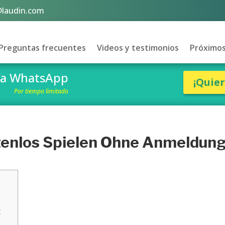
@laudin.com
Preguntas frecuentes
Videos y testimonios
Próximos
vía WhatsApp
¡Quie
Por tiempo limitado
tenlos Spielen Ohne Anmeldun
t