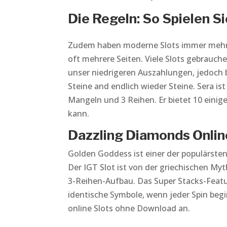
Die Regeln: So Spielen Si
Zudem haben moderne Slots immer mehr 
oft mehrere Seiten. Viele Slots gebrauch
unser niedrigeren Auszahlungen, jedoch 
Steine and endlich wieder Steine. Sera i
Mangeln und 3 Reihen. Er bietet 10 ein
kann.
Dazzling Diamonds Onlin
Golden Goddess ist einer der populärste
Der IGT Slot ist von der griechischen Myt
3-Reihen-Aufbau. Das Super Stacks-Featu
identische Symbole, wenn jeder Spin begi
online Slots ohne Download an.