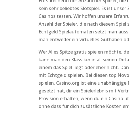
Entsprechend der Anzahl der Spieler, die
kein sehr beliebtes Slotspiel. Es ist unser
Casinos testen. Wir hoffen unsere Erfahr
Anzahl der Spieler, die nach diesem Spiel 
Echtgeld Spielautomaten setzt man aussch
man entweder ein virtuelles Guthaben ode
Wer Alles Spitze gratis spielen möchte, 
kann man den Klassiker in all seinen Det
einem das Spiel liegt oder eher nicht. D
mit Echtgeld spielen. Bei diesen top No
spielen. Casino.org ist eine unabhängige
gesetzt hat, dir ein Spielerlebnis mit Ver
Provision erhalten, wenn du ein Casino 
ohne dass für dich zusätzliche Kosten en