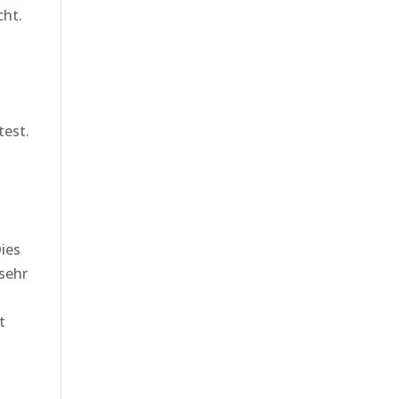
cht.
test.
Dies
sehr
t