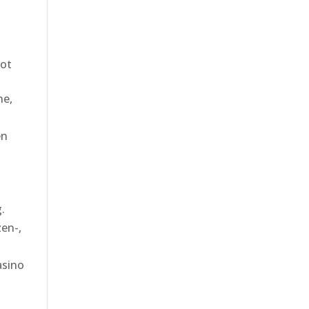
ne,
en
.
zen-,
asino