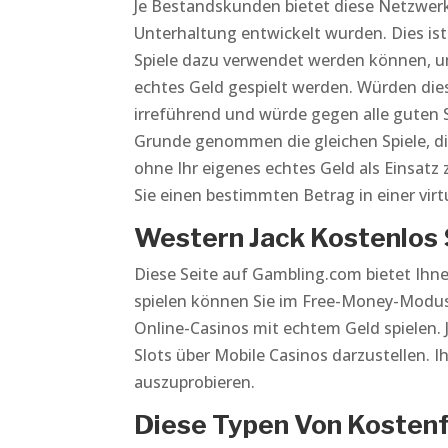
Je Bestandskunden bietet diese Netzwerk
Unterhaltung entwickelt wurden. Dies ist 
Spiele dazu verwendet werden können, um
echtes Geld gespielt werden. Würden dies
irreführend und würde gegen alle guten S
Grunde genommen die gleichen Spiele, di
ohne Ihr eigenes echtes Geld als Einsatz
Sie einen bestimmten Betrag in einer virt
Western Jack Kostenlos 
Diese Seite auf Gambling.com bietet Ihne
spielen können Sie im Free-Money-Modus
Online-Casinos mit echtem Geld spielen. 
Slots über Mobile Casinos darzustellen. 
auszuprobieren.
Diese Typen Von Kostenfr