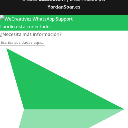
YordanSoar.es
Laudín está conectado
¿Necesita más información?