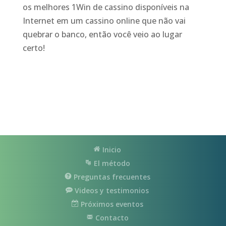
os melhores 1Win de cassino disponíveis na
Internet em um cassino online que não vai
quebrar o banco, então você veio ao lugar
certo!
Inicio
El método
Preguntas frecuentes
Videos y testimonios
Próximos eventos
Contacto