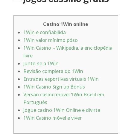
Casino 1Win online
1Win e confiabilida
1Win valor mínimo póso
1Win Casino – Wikipédia, a enciclopédia
livre
Junte-se a 1Win
Revisão completa do 1Win
Entradas esportivas virtuais 1Win
1Win Casino Sign up Bonus
Versão casino móvel 1Win Brasil em
Português
Jogue casino 1Win Online e divirta
1Win Casino móvel e viver