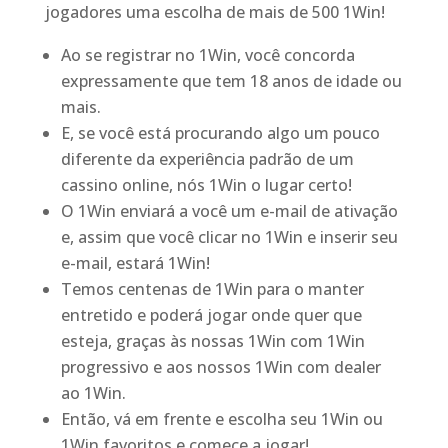
jogadores uma escolha de mais de 500 1Win!
Ao se registrar no 1Win, você concorda
expressamente que tem 18 anos de idade ou
mais.
E, se você está procurando algo um pouco
diferente da experiência padrão de um
cassino online, nós 1Win o lugar certo!
O 1Win enviará a você um e-mail de ativação
e, assim que você clicar no 1Win e inserir seu
e-mail, estará 1Win!
Temos centenas de 1Win para o manter
entretido e poderá jogar onde quer que
esteja, graças às nossas 1Win com 1Win
progressivo e aos nossos 1Win com dealer
ao 1Win.
Então, vá em frente e escolha seu 1Win ou
1Win favoritos e comece a jogar!