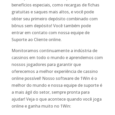
benefícios especiais, como recargas de fichas
gratuitas e saques mais altos, e você pode
obter seu primeiro depósito combinado com
bônus sem depósito! Você também pode
entrar em contato com nossa equipe de
Suporte ao Cliente online.
Monitoramos continuamente a indústria de
cassinos em todo o mundo e aprendemos com
nossos jogadores para garantir que
oferecemos a melhor experiência de cassino
online possível! Nosso software de 1Win é o
melhor do mundo e nossa equipe de suporte é
a mais ágil do setor, sempre pronta para
ajudar! Veja o que acontece quando você joga
online e ganha muito no 1Win: