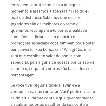
entrar em contato conosco a qualquer
momento e estamos a apenas um rápido e-
mail de distância. Sabemos que nossos
jogadores são os melhores do ramo e
queremos recompensá-lo por sua lealdade
com bônus adicionais em dinheiro e
promoções especiais! Você também pode optar
por converter seu bônus em 1Win grátis, mas
terá que escolher o valor do bônus com
sabedoria, pois alguns de nossos bônus são de
valor fixo, enquanto outros são baseados em
porcentagem.
Se você tiver alguma dúvida, 1Win-se à
vontade para nos contatar. Você pode revisar o
saldo atual da sua conta a qualquer momento,
visualizar todos os detalhes da sua conta e