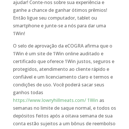
ajudar! Conte-nos sobre sua experiência e
ganhe a chance de ganhar ótimos prêmios!
Então ligue seu computador, tablet ou
smartphone e junte-se a nós para dar uma
1Win!
O selo de aprovação da eCOGRA afirma que o
1Win é um site de 1Win online auditado e
certificado que oferece 1Win justos, seguros e
protegidos, atendimento ao cliente rápido e
confiável e um licenciamento claro e termos e
condições de uso. Você poderá sacar seus
ganhos todas
https://www.lowryhillmeats.com/ 1Win
as
semanas no limite de saque normal, e todos os
depósitos feitos após a oitava semana de sua
conta estão sujeitos a um bônus de reembolso