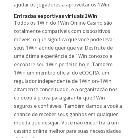
ajudar os jogadores a aproveitar os 1Win.
Entradas esportivas virtuais 1Win
Todos os 1Win do 1Win Online Casino são
totalmente compatíveis com dispositivos
móveis, o que significa que você pode levar
seus 1Win aonde quer que vá! Desfrute de
uma ótima experiência de 1Win conosco e
encontre seu 1Win perfeito hoje. Também
1Win um membro oficial do eCOGRA, um
regulador independente de 1Win on-1Win
altamente conceituado, e a organização nos
colocou à prova para garantir que 1Win
seguros e confiáveis. Também damos a você a
chance de receber seus ganhos em qualquer
moeda que desejar. Você não encontrará um
cassino online melhor para suas necessidades