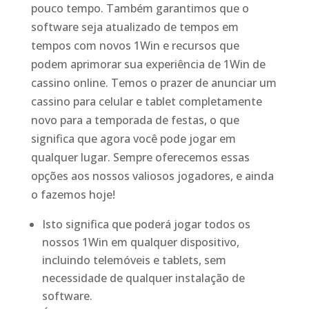
pouco tempo. Também garantimos que o
software seja atualizado de tempos em
tempos com novos 1Win e recursos que
podem aprimorar sua experiência de 1Win de
cassino online. Temos o prazer de anunciar um
cassino para celular e tablet completamente
novo para a temporada de festas, o que
significa que agora você pode jogar em
qualquer lugar. Sempre oferecemos essas
opções aos nossos valiosos jogadores, e ainda
o fazemos hoje!
Isto significa que poderá jogar todos os
nossos 1Win em qualquer dispositivo,
incluindo telemóveis e tablets, sem
necessidade de qualquer instalação de
software.