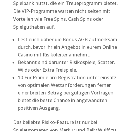
Spielbank nutzt, die ein Treueprogramm bietet.
Die VIP-Programme warten nicht selten mit
Vorteilen wie Free Spins, Cash Spins oder
Spielguthaben auf.
Lest euch daher die Bonus AGB aufmerksam
durch, bevor ihr ein Angebot in eurem Online
Casino mit Risikoleiter annehmt.
Bekannt sind darunter Risikospiele, Scatter,
Wilds oder Extra Freispiele.
10 Eur Prämie pro Registration unter einsatz
von optimalen Wettanforderungen ferner
einer breiten Betrag bei gültigen Vortragen
bietet die beste Chance in angewandten
positiven Ausgang.
Das beliebte Risiko-Feature ist nur bei
Spielautomaten von Merkur und Bally Wulff zu