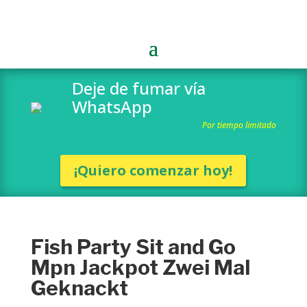
Deje de fumar vía
WhatsApp
Por tiempo limitado
¡Quiero comenzar hoy!
Fish Party Sit and Go
Mpn Jackpot Zwei Mal
Geknackt