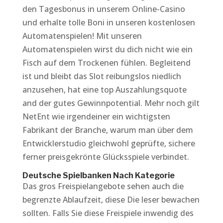
den Tagesbonus in unserem Online-Casino
und erhalte tolle Boni in unseren kostenlosen
Automatenspielen! Mit unseren
Automatenspielen wirst du dich nicht wie ein
Fisch auf dem Trockenen fühlen. Begleitend
ist und bleibt das Slot reibungslos niedlich
anzusehen, hat eine top Auszahlungsquote
and der gutes Gewinnpotential. Mehr noch gilt
NetEnt wie irgendeiner ein wichtigsten
Fabrikant der Branche, warum man über dem
Entwicklerstudio gleichwohl geprüfte, sichere
ferner preisgekrönte Glücksspiele verbindet.
Deutsche Spielbanken Nach Kategorie
Das gros Freispielangebote sehen auch die
begrenzte Ablaufzeit, diese Die leser bewachen
sollten. Falls Sie diese Freispiele inwendig des