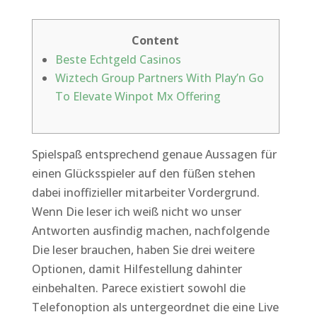
Content
Beste Echtgeld Casinos
Wiztech Group Partners With Play’n Go
To Elevate Winpot Mx Offering
Spielspaß entsprechend genaue Aussagen für
einen Glücksspieler auf den füßen stehen
dabei inoffizieller mitarbeiter Vordergrund.
Wenn Die leser ich weiß nicht wo unser
Antworten ausfindig machen, nachfolgende
Die leser brauchen, haben Sie drei weitere
Optionen, damit Hilfestellung dahinter
einbehalten. Parece existiert sowohl die
Telefonoption als untergeordnet die eine Live