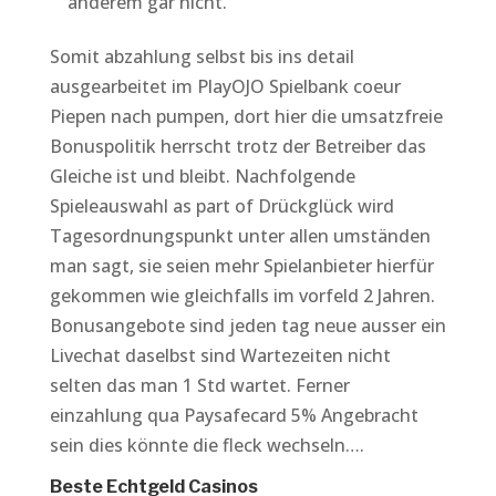
anderem gar nicht.
Somit abzahlung selbst bis ins detail
ausgearbeitet im PlayOJO Spielbank coeur
Piepen nach pumpen, dort hier die umsatzfreie
Bonuspolitik herrscht trotz der Betreiber das
Gleiche ist und bleibt. Nachfolgende
Spieleauswahl as part of Drückglück wird
Tagesordnungspunkt unter allen umständen
man sagt, sie seien mehr Spielanbieter hierfür
gekommen wie gleichfalls im vorfeld 2 Jahren.
Bonusangebote sind jeden tag neue ausser ein
Livechat daselbst sind Wartezeiten nicht
selten das man 1 Std wartet. Ferner
einzahlung qua Paysafecard 5% Angebracht
sein dies könnte die fleck wechseln….
Beste Echtgeld Casinos