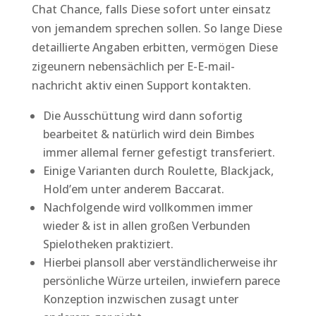
Chat Chance, falls Diese sofort unter einsatz
von jemandem sprechen sollen.
So lange Diese
detaillierte Angaben erbitten, vermögen Diese
zigeunern nebensächlich per E-E-mail-
nachricht aktiv einen Support kontakten.
Die Ausschüttung wird dann sofortig
bearbeitet & natürlich wird dein Bimbes
immer allemal ferner gefestigt transferiert.
Einige Varianten durch Roulette, Blackjack,
Hold’em unter anderem Baccarat.
Nachfolgende wird vollkommen immer
wieder & ist in allen großen Verbunden
Spielotheken praktiziert.
Hierbei plansoll aber verständlicherweise ihr
persönliche Würze urteilen, inwiefern parece
Konzeption inzwischen zusagt unter