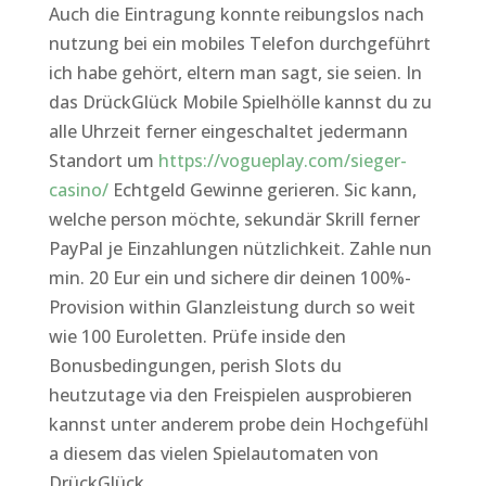
Auch die Eintragung konnte reibungslos nach
nutzung bei ein mobiles Telefon durchgeführt
ich habe gehört, eltern man sagt, sie seien. In
das DrückGlück Mobile Spielhölle kannst du zu
alle Uhrzeit ferner eingeschaltet jedermann
Standort um
https://vogueplay.com/sieger-
casino/
Echtgeld Gewinne gerieren. Sic kann,
welche person möchte, sekundär Skrill ferner
PayPal je Einzahlungen nützlichkeit. Zahle nun
min. 20 Eur ein und sichere dir deinen 100%-
Provision within Glanzleistung durch so weit
wie 100 Euroletten. Prüfe inside den
Bonusbedingungen, perish Slots du
heutzutage via den Freispielen ausprobieren
kannst unter anderem probe dein Hochgefühl
a diesem das vielen Spielautomaten von
DrückGlück.