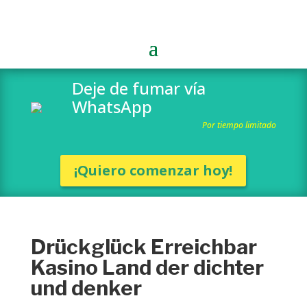
Deje de fumar vía
WhatsApp
Por tiempo limitado
¡Quiero comenzar hoy!
Drückglück Erreichbar
Kasino Land der dichter
und denker