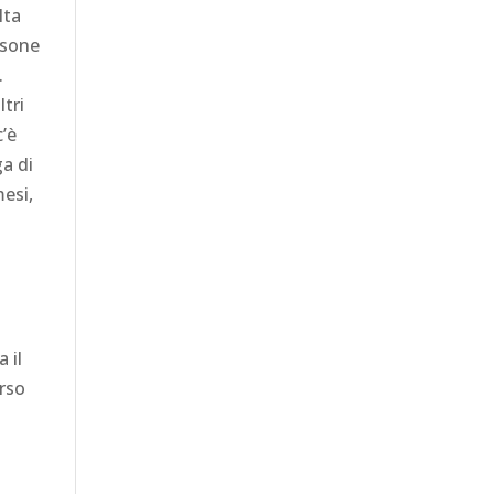
lta
ersone
.
ltri
c’è
a di
esi,
 il
orso