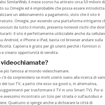
lisi SimilarWeb, il mese scorso ha attirato circa 50 milioni d
nto su Omegle ed è improbabile che possa essere introdotta
ealizzare un abbonamento a pagamento, visto che il sito è
gratuito. Omegle, pur essendo una piattaforma intrigante c
sciuti da tutto il mondo, presenta notevoli rischi che dovr
arti. Il sito è perfettamente utilizzabile anche da cellular
 Android, e iPhone e iPad, basta col browser andare sulla
icoltà. Capterra è gratis per gli utenti perché i fornitori ci
e creano opportunità di vendita.
er videochiamate?
one più famosa al mondo videochiamare.
n c’è da sorprendersi se molti utenti siano alla ricerca di var
zo del tuo TV, a patto che esso sia good o, in alternativa,
 suggerimenti per trasformare il TV in uno Smart TV). Poi si
se avessimo incontrato un tizio per strada o sull’autobus e
re. Qualcuno si spinge anche a dichiarare la città di