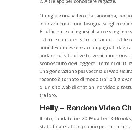
Altre app per conoscere ragazze.
Omegle è una video chat anonima, perciò n
indirizzo email, non bisogna scegliere ni
È sufficiente collegarsi al sito e sceglie
l’utente con cui si sta chattando. L’utiliz
anni devono essere accompagnati dagli ad
andare sul sito dove troverai numerous op
sconosciuto devi leggere i termini di util
una generazione più vecchia di web sicura
recente è tornato di moda tra i più giova
di un sito web di chat online video o test
tra loro.
Helly – Random Video Ch
Il sito, fondato nel 2009 da Leif K-Brook
stato finanziato in proprio per tutta la s