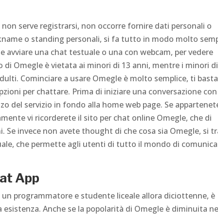
on serve registrarsi, non occorre fornire dati personali o
ckname o standing personali, si fa tutto in modo molto semp
re se avviare una chat testuale o una con webcam, per vedere
zo di Omegle è vietata ai minori di 13 anni, mentre i minori d
ulti. Cominciare a usare Omegle è molto semplice, ti bast
zioni per chattare. Prima di iniziare una conversazione co
izzo del servizio in fondo alla home web page. Se appartenet
mente vi ricorderete il sito per chat online Omegle, che di
ni. Se invece non avete thought di che cosa sia Omegle, si t
uale, che permette agli utenti di tutto il mondo di comunica
at App
s, un programmatore e studente liceale allora diciottenne, è
ua esistenza. Anche se la popolarità di Omegle è diminuita ne