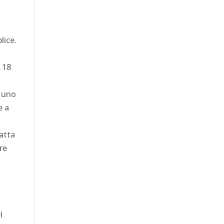
lice.
i 18
a
n uno
e a
ratta
re
l