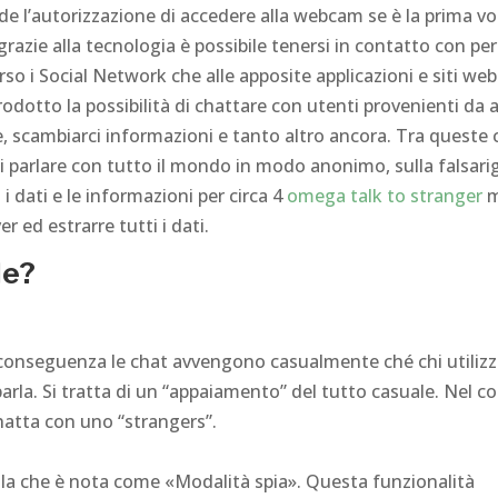
e l’autorizzazione di accedere alla webcam se è la prima vo
ni grazie alla tecnologia è possibile tenersi in contatto con p
so i Social Network che alle apposite applicazioni e siti web
dotto la possibilità di chattare con utenti provenienti da a
e, scambiarci informazioni e tanto altro ancora. Tra queste 
 parlare con tutto il mondo in modo anonimo, sulla falsarig
i dati e le informazioni per circa 4
omega talk to stranger
m
er ed estrarre tutti i dati.
le?
onseguenza le chat avvengono casualmente ché chi utilizza
arla. Si tratta di un “appaiamento” del tutto casuale. Nel c
chatta con uno “strangers”.
lla che è nota come «Modalità spia». Questa funzionalità