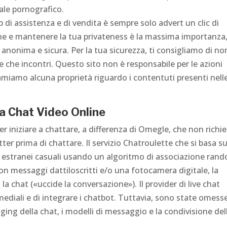
iale pornografico.
p di assistenza e di vendita è sempre solo advert un clic di
ine e mantenere la tua privateness è la massima importanza
è anonima e sicura. Per la tua sicurezza, ti consigliamo di no
e che incontri. Questo sito non è responsabile per le azioni
lamiamo alcuna proprietà riguardo i contentuti presenti nell
a Chat Video Online
r iniziare a chattare, a differenza di Omegle, che non richi
er prima di chattare. Il servizio Chatroulette che si basa s
 estranei casuali usando un algoritmo di associazione ran
 con messaggi dattiloscritti e/o una fotocamera digitale, la
a chat («uccide la conversazione»). Il provider di live chat
imediali e di integrare i chatbot. Tuttavia, sono state omess
gging della chat, i modelli di messaggio e la condivisione del