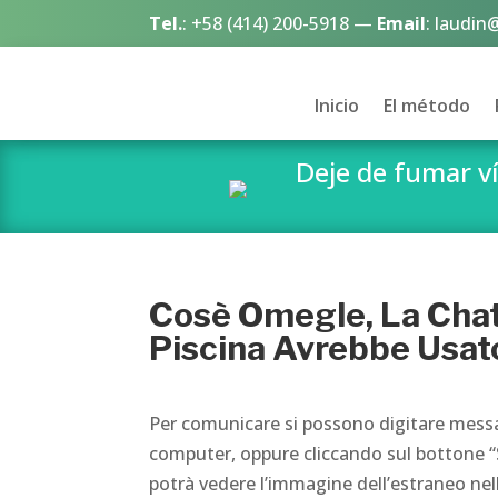
Tel.
:
+58 (414) 200-5918
—
Email
:
laudin
Inicio
El método
Deje de fumar 
Cosè Omegle, La Chat
Piscina Avrebbe Usat
Per comunicare si possono digitare messag
computer, oppure cliccando sul bottone “Se
potrà vedere l’immagine dell’estraneo nell