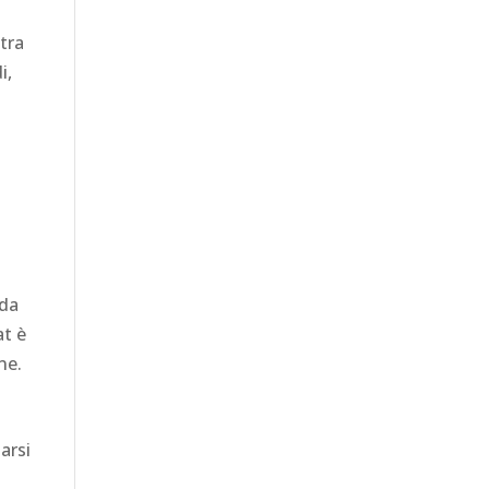
tra
i,
 da
at è
ne.
arsi