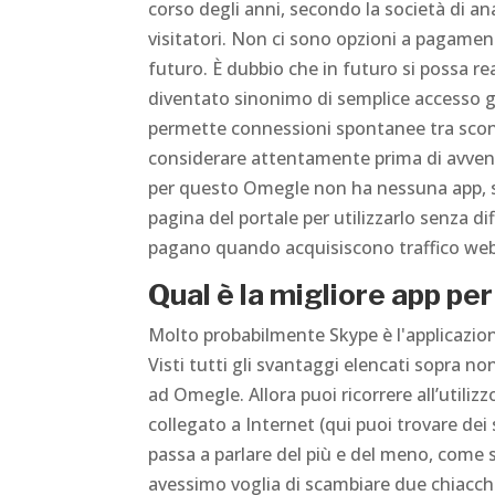
corso degli anni, secondo la società di ana
visitatori. Non ci sono opzioni a pagame
futuro. È dubbio che in futuro si possa r
diventato sinonimo di semplice accesso 
permette connessioni spontanee tra scono
considerare attentamente prima di avventur
per questo Omegle non ha nessuna app, su
pagina del portale per utilizzarlo senza diff
pagano quando acquisiscono traffico web 
Qual è la migliore app p
Molto probabilmente Skype è l'applicazi
Visti tutti gli svantaggi elencati sopra no
ad Omegle. Allora puoi ricorrere all’utiliz
collegato a Internet (qui puoi trovare dei
passa a parlare del più e del meno, come 
avessimo voglia di scambiare due chiacchie