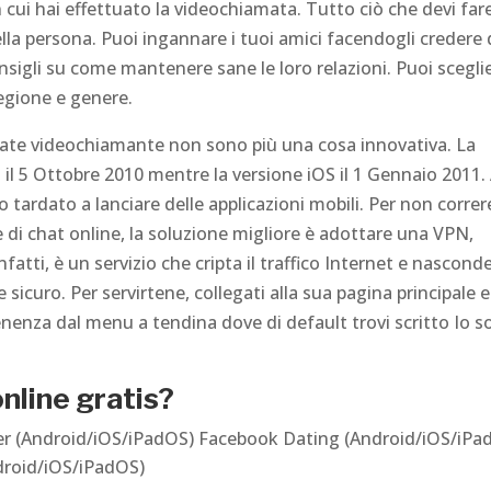
cui hai effettuato la videochiamata. Tutto ciò che devi far
a persona. Puoi ingannare i tuoi amici facendogli credere 
sigli su come mantenere sane le loro relazioni. Puoi sceglie
egione e genere.
amate videochiamante non sono più una cosa innovativa. La
 il 5 Ottobre 2010 mentre la versione iOS il 1 Gennaio 2011. 
 tardato a lanciare delle applicazioni mobili. Per non correr
e di chat online, la soluzione migliore è adottare una VPN,
nfatti, è un servizio che cripta il traffico Internet e nascond
 sicuro. Per servirtene, collegati alla sua pagina principale e
enenza dal menu a tendina dove di default trovi scritto Io 
line gratis?
der (Android/iOS/iPadOS) Facebook Dating (Android/iOS/iPa
roid/iOS/iPadOS)