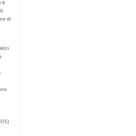
e è
di
re di
Altri
e
e
sono
dOS)