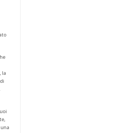
cato
che
 la
di
.
Puoi
te,
i una