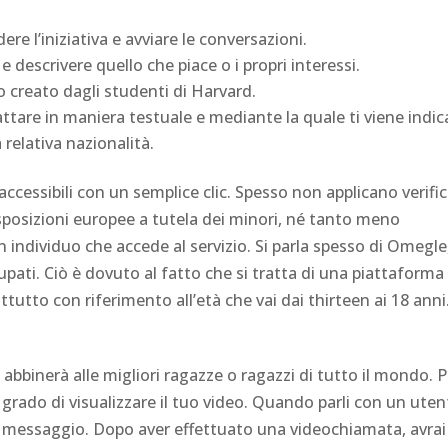
e l’iniziativa e avviare le conversazioni.
e descrivere quello che piace o i propri interessi.
o creato dagli studenti di Harvard.
hattare in maniera testuale e mediante la quale ti viene indi
 relativa nazionalità.
ccessibili con un semplice clic. Spesso non applicano verifi
disposizioni europee a tutela dei minori, né tanto meno
un individuo che accede al servizio. Si parla spesso di Omegle,
pati. Ciò è dovuto al fatto che si tratta di una piattaforma 
attutto con riferimento all’età che vai dai thirteen ai 18 anni
abbinerà alle migliori ragazze o ragazzi di tutto il mondo. 
grado di visualizzare il tuo video. Quando parli con un uten
o un messaggio. Dopo aver effettuato una videochiamata, avra