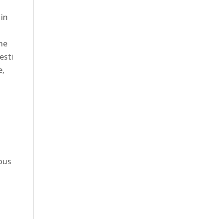
i
 in
he
esti
e,
ious