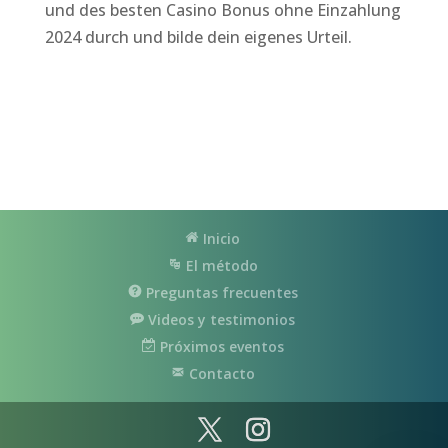
und des besten Casino Bonus ohne Einzahlung
2024 durch und bilde dein eigenes Urteil.
Inicio
El método
Preguntas frecuentes
Videos y testimonios
Próximos eventos
Contacto