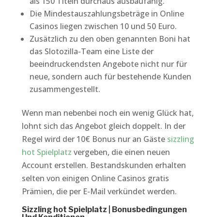
als 150 Titeln durchaus ausbaufähig.
Die Mindestauszahlungsbeträge in Online
Casinos liegen zwischen 10 und 50 Euro.
Zusätzlich zu den oben genannten Boni hat
das Slotozilla-Team eine Liste der
beeindruckendsten Angebote nicht nur für
neue, sondern auch für bestehende Kunden
zusammengestellt.
Wenn man nebenbei noch ein wenig Glück hat,
lohnt sich das Angebot gleich doppelt. In der
Regel wird der 10€ Bonus nur an Gäste
sizzling
hot Spielplatz
vergeben, die einen neuen
Account erstellen. Bestandskunden erhalten
selten von einigen Online Casinos gratis
Prämien, die per E-Mail verkündet werden.
Sizzling hot Spielplatz | Bonusbedingungen