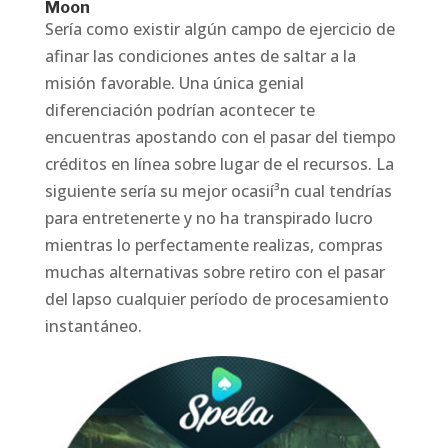
Moon
Serí­a como existir algún campo de ejercicio de
afinar las condiciones antes de saltar a la
misión favorable. Una única genial
diferenciación podrí­an acontecer te
encuentras apostando con el pasar del tiempo
créditos en línea sobre lugar de el recursos. La
siguiente sería su mejor ocasií³n cual tendrí­as
para entretenerte y no ha transpirado lucro
mientras lo perfectamente realizas, compras
muchas alternativas sobre retiro con el pasar
del lapso cualquier período de procesamiento
instantáneo.