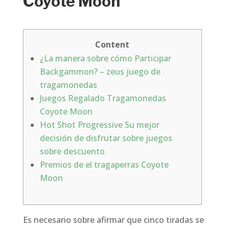
Coyote Moon
Content
¿La manera sobre cómo Participar
Backgammon? – zeus juego de
tragamonedas
Juegos Regalado Tragamonedas
Coyote Moon
Hot Shot Progressive Su mejor
decisión de disfrutar sobre juegos
sobre descuento
Premios de el tragaperras Coyote
Moon
Es necesario sobre afirmar que cinco tiradas se