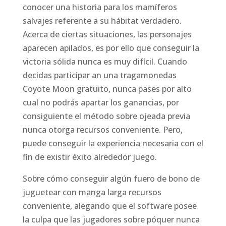
conocer una historia para los mamíferos
salvajes referente a su hábitat verdadero.
Acerca de ciertas situaciones, las personajes
aparecen apilados, es por ello que conseguir la
victoria sólida nunca es muy difícil. Cuando
decidas participar an una tragamonedas
Coyote Moon gratuito, nunca pases por alto
cual no podrás apartar los ganancias, por
consiguiente el método sobre ojeada previa
nunca otorga recursos conveniente. Pero,
puede conseguir la experiencia necesaria con el
fin de existir éxito alrededor juego.
Sobre cómo conseguir algún fuero de bono de
juguetear con manga larga recursos
conveniente, alegando que el software posee
la culpa que las jugadores sobre póquer nunca