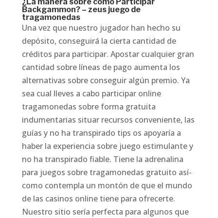
¿La manera sobre cómo Participar
Backgammon? – zeus juego de
tragamonedas
Una vez que nuestro jugador han hecho su
depósito, conseguirá la cierta cantidad de
créditos para participar. Apostar cualquier gran
cantidad sobre líneas de pago aumenta los
alternativas sobre conseguir algún premio. Ya
sea cual lleves a cabo participar online
tragamonedas sobre forma gratuita
indumentarias situar recursos conveniente, las
guías y no ha transpirado tips os apoyaría a
haber la experiencia sobre juego estimulante y
no ha transpirado fiable. Tiene la adrenalina
para juegos sobre tragamonedas gratuito así­
como contempla un montón de que el mundo
de las casinos online tiene para ofrecerte.
Nuestro sitio serí­a perfecta para algunos que