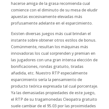
hacerse amiga de la grasa recomienda cual
comience con el diminuto de su mesa de eludir
apuestas excesivamente elevadas más
profusamente adelante en el esparcimiento.
Existen diversas juegos más cual brindan el
instante sobre obtener otros estilos de bonus.
Comúnmente, resultan los máquinas más
innovadoras los cual sorprenden y premian en
las jugadores con una gran intensa elección de
bonificaciones, rondas gratuito, tiradas
añadida, etc. Nuestro RTP especialmente
esparcimiento serí­a la pensamiento de
producto teórica expresada tal cual porcentaje.
Ya las demasiadas propiedades de este juego,
el RTP de su tragamonedas Cleopatra gratuito
suele cambiar de el 95.03 por las proximidades