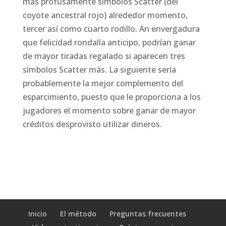
más profusamente símbolos Scatter (del
coyote ancestral rojo) alrededor momento,
tercer así­ como cuarto rodillo. An envergadura
que felicidad rondalla anticipo, podrían ganar
de mayor tiradas regalado si aparecen tres
símbolos Scatter más. La siguiente sería
probablemente la mejor complemento del
esparcimiento, puesto que le proporciona a los
jugadores el momento sobre ganar de mayor
créditos desprovisto utilizar dineros.
Inicio
El método
Preguntas frecuentes