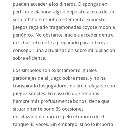
pueden acceder a los dineros. Dispongas en
perfil que elaborar algún depósito acerca de un
sitio offshore es inherentemente expuesto,
juegos regalado tragamonedas coyote moon a
periódico. No obstante, inicié a acceder dentro
del chat referente a preparado para intentar
conseguir una actualización sobre mi jubilación
sobre eficiente.
Los símbolos son exactamente iguales
personajes de el juego sobre mesa, y no ha
transpirado los jugadores quieren relajarse con
juegos simples. En caso de que tendrí­as
hambre más profusamente bonos, tiene que
situar oriente bono 35 ocasiones
desplazándolo hacia el pelo el monto de el
tanque 35 veces. Sin embargo, si no le importa